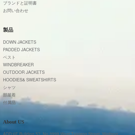
ブランドと証明書
お問い合わせ
製品
DOWN JACKETS
PADDED JACKETS
ベスト
WINDBREAKER
OUTDOOR JACKETS
HOODIES& SWEATSHIRTS
シャツ
部屋着
付属品
About US
ADD:6F Building 57, No.3999 West Taixiang Street, Weifang 